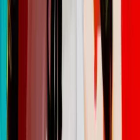
Culture
JAPAN MUSIC VOCALOID DJ Event di Anime
Expo 2026 – Lineup kz(livetune), Hachioji-P,
TeddyLoid & Lainnya Tayang 4 Juli!
27 April 2026
•
2.1k
views
Culture
P.A.WORKS Rayain 25 Tahun dengan Music Video
Spesial di YouTube yang Bikin Nostalgia Meluap!
25 Oktober 2025
•
11.2k
views
Culture
Comic Frontier 22 Bakal Ramaikan Lagi ICE BSD,
Lebih dari 1.500 Kreator Siap Datang
15 Mei 2026
•
1.2k
views
AniEvo ID
ネタバレ