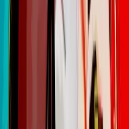
Lebih dari 30 Persen Pasar Laptop Indonesia
10 Mei 2026
•
1.5k
views
AniManga
BLEACH Mirrors High: Game Mobile Baru dari
Bandai Namco! Rilis di iOS & Android Summer
2026!
23 Desember 2025
•
9.4k
views
General
Pilihan Laptop Bisnis dengan Fitur Melimpah,
Maintenancenya pun Mudah!
18 Mei 2026
•
944
views
General
CREEPY NUTS Selesaikan Tur Amerika Utara
Pertama Setelah Gebrakan Coachella 2026 – New
York, Chicago, hingga Mexico City!