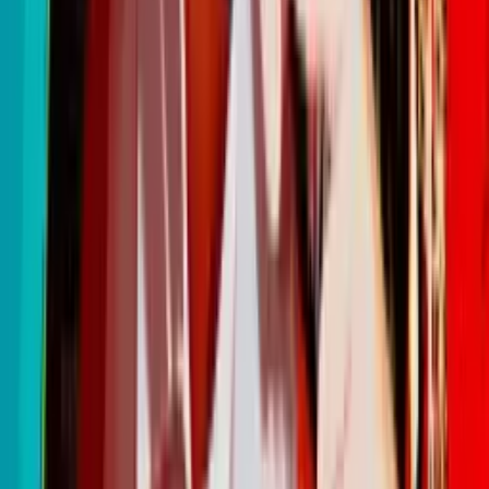
Tyrant T-103 (Super Tyrant)
Nemesis-T Type
Jack Baker
Penundaan
Re:Verse
datang sebagai kekecewaan setelah
Capcom
turun ke Twitter untuk mengumumkan berita
penundaan ini. Rilis yang diantisipasi sekarang ada di suatu
tempat pada tahun 2022. Belum ada detail jelas yang
tersedia.
Capcom
telah mengungkapkan bahwa tes beta
telah dilakukan pada bulan April tetapi masalah tetap
ditemukan.
Mereka telah meyakinkan kami bahwa mereka
menginginkan pengalaman bermain yang lancar bagi para
pemain dan akan menunda permainan sampai titik tertentu
pada tahun 2022. Nah, sekarang terserah para pemain untuk