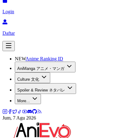
Login
Daftar
NEW
Anime Ranking ID
AniManga アニメ・マンガ
Culture 文化
Spoiler & Review ネタバレ
More...
Jum, 7 Agu 2026