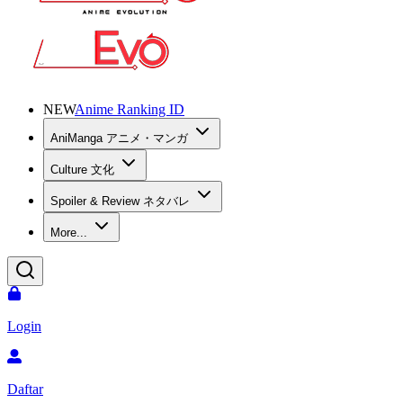
NEW
Anime Ranking ID
AniManga アニメ・マンガ
Culture 文化
Spoiler & Review ネタバレ
More...
Login
Daftar