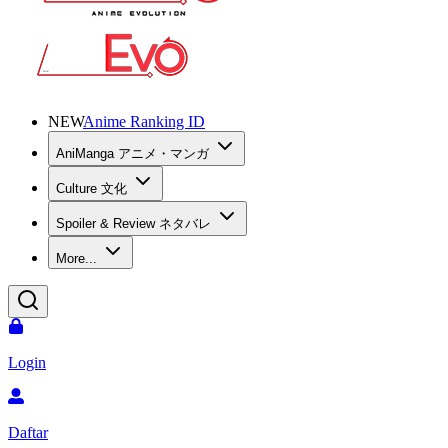
NEW
Anime Ranking ID
AniManga アニメ・マンガ
Culture 文化
Spoiler & Review ネタバレ
More...
Login
Daftar