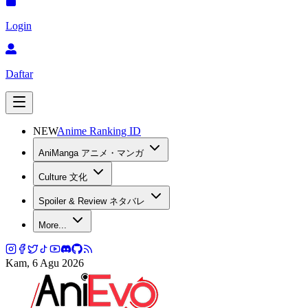
Login
Daftar
NEW
Anime Ranking ID
AniManga アニメ・マンガ
Culture 文化
Spoiler & Review ネタバレ
More...
Kam, 6 Agu 2026