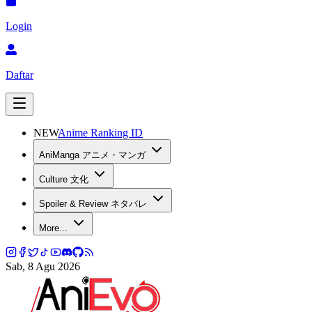
Login
Daftar
NEW
Anime Ranking ID
AniManga アニメ・マンガ
Culture 文化
Spoiler & Review ネタバレ
More...
Sab, 8 Agu 2026