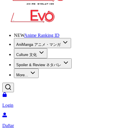
NEW
Anime Ranking ID
AniManga アニメ・マンガ
Culture 文化
Spoiler & Review ネタバレ
More...
Login
Daftar