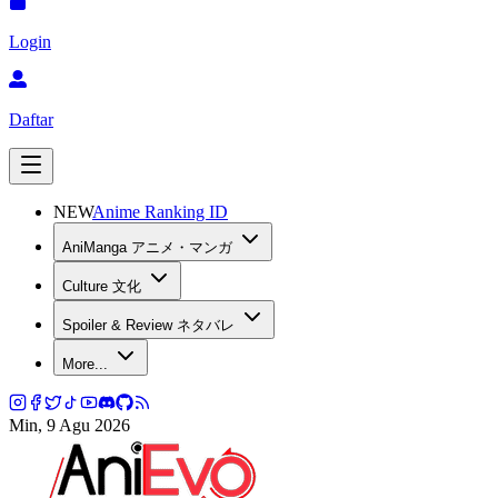
Login
Daftar
NEW
Anime Ranking ID
AniManga アニメ・マンガ
Culture 文化
Spoiler & Review ネタバレ
More...
Min, 9 Agu 2026