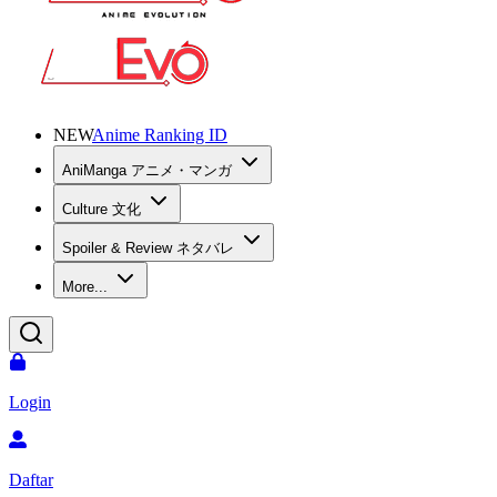
NEW
Anime Ranking ID
AniManga アニメ・マンガ
Culture 文化
Spoiler & Review ネタバレ
More...
Login
Daftar