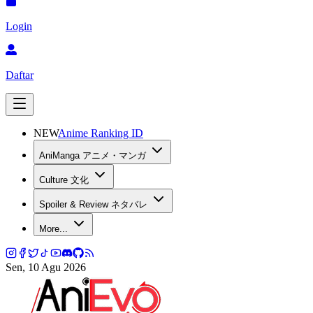
Login
Daftar
NEW
Anime Ranking ID
AniManga アニメ・マンガ
Culture 文化
Spoiler & Review ネタバレ
More...
Sen, 10 Agu 2026