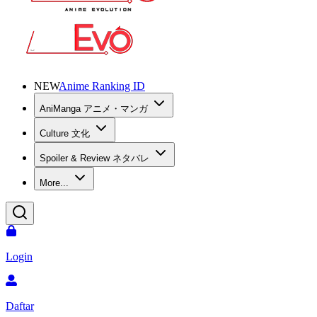
NEW
Anime Ranking ID
AniManga アニメ・マンガ
Culture 文化
Spoiler & Review ネタバレ
More...
Login
Daftar