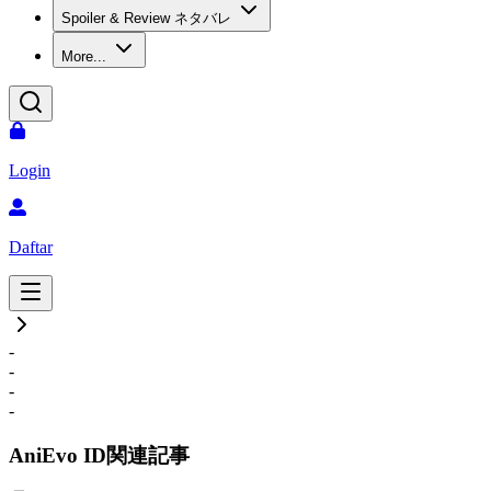
Spoiler & Review ネタバレ
More...
Login
Daftar
-
-
-
-
AniEvo ID
関連記事