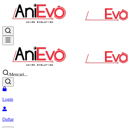
Mencari...
Login
Daftar